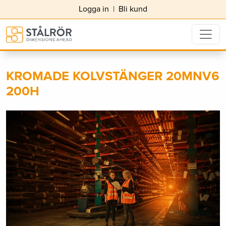
Logga in
|
Bli kund
KROMADE KOLVSTÄNGER 20MNV6
200H