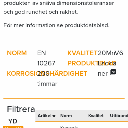
produkten av snäva dimensionstoleranser
och god rundhet och rakhet.
För mer information se produktdatablad.
NORM
EN
KVALITET
20MnV6
10267
PRODUKTBLAD
Ladda
KORROSIONSHÄRDIGHET
200
ner
picture_as_pdf
timmar
Filtrera
Artikelnr
Norm
Kvalitet
Utföran
YD
Kromade