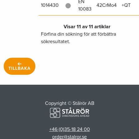
EN
1014430
42CrMo4
+QT
10083
Visar 11 av 11 artiklar
Förfina din sökning för att förbättra
sökresultatet.
TILLBAKA
Copyright © Stålrör AB
+46 (0)35-18 24 00
order@stalror.se