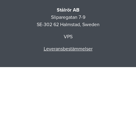
Stålrör AB
Sliparegatan 7-9
SE-302 62 Halmstad, Sweden
VPS
Leveransbestämmelser