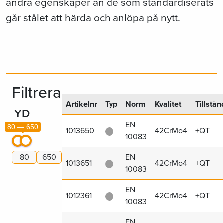
andra egenskaper än de som standardiserats
går stålet att härda och anlöpa på nytt.
Filtrera
Artikelnr
Typ
Norm
Kvalitet
Tillstån
YD
EN
80 — 650
1013650
42CrMo4
+QT
10083
EN
1013651
42CrMo4
+QT
10083
EN
1012361
42CrMo4
+QT
10083
EN