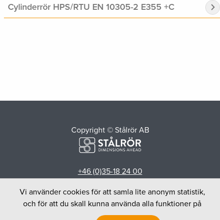
Cylinderrör HPS/RTU EN 10305-2 E355 +C
chevron_right
Copyright © Stålrör AB
+46 (0)35-18 24 00
order@stalror.se
Vi använder cookies för att samla lite anonym statistik,
Stålrör AB
och för att du skall kunna använda alla funktioner på
Sliparegatan 7-9