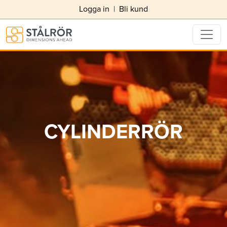
Logga in
|
Bli kund
CYLINDERRÖR